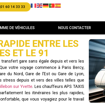
01 60 14 33 33
MME DE VÉHICULES
NOUS CONTACTER
RAPIDE ENTRE LES
S ET LE 91
 transfert gare sans égale depuis et vers les
. Que votre voyage commence à Paris Bercy,
Gare du Nord, Gare de l’Est ou Gare de Lyon,
 stress depuis et vers des villes telles que
illebon sur Yvette
. Les chauffeurs APS TAXIS
rfaitement les itinéraires les plus rapides,
onfortable, que vous voyagiez pour le travail