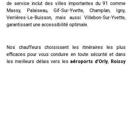
de service inclut des villes importantes du 91 comme
Massy, Palaiseau, Gif-Sur-Yvette, Champlan, Igny,
Verrières-Le-Buisson, mais aussi Villebon-Sur-Yvette,
garantissant une accessibilité optimale.
Nos chauffeurs choisissent les itinéraires les plus
efficaces pour vous conduire en toute sécurité et dans
les meilleurs délais vers les
aéroports d’Orly
,
Roissy
Charles de Gaulle
,
Le Bourget
ou
Beauvais
.
Nos véhicules, spacieux et bien entretenus, sont adaptés
à toutes les exigences, que vous voyagiez seul ou en
groupe, avec ou sans bagages volumineux.
TRANSFERTS AISÉS VERS